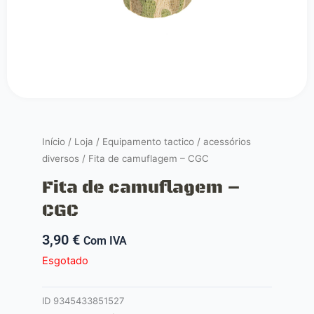
Início
/
Loja
/
Equipamento tactico
/
acessórios
diversos
/ Fita de camuflagem – CGC
Fita de camuflagem –
CGC
3,90
€
Com IVA
Esgotado
ID
9345433851527