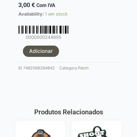
3,00
€
Com IVA
Quantidade
Availability:
1 em stock
de
Patch
BANDEIRA
0000000244695
DE
PORTUGAL
Adicionar
ID
7482568264842
Category
Patch
Produtos Relacionados