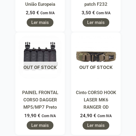
União Europeia
patch F232
2,50
€
3,50
€
Com IVA
Com IVA
Ler mais
Ler mais
OUT OF STOCK
OUT OF STOCK
PAINEL FRONTAL
Cinto CORSO HOOK
CORSO DAGGER
LASER MK6
MP5/MP7 Preto
RANGER OD
19,90
€
24,90
€
Com IVA
Com IVA
Ler mais
Ler mais