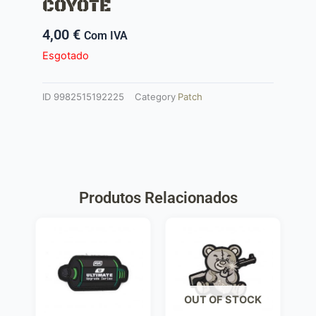
COYOTE
4,00
€
Com IVA
Esgotado
ID
9982515192225
Category
Patch
Produtos Relacionados
OUT OF STOCK