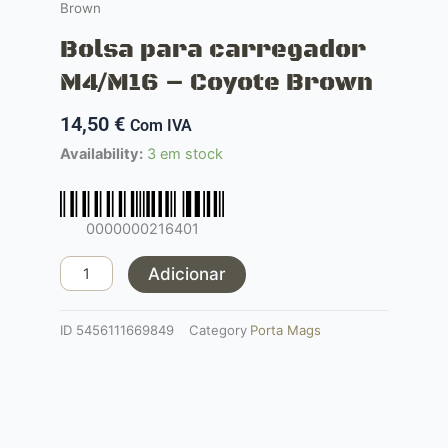
Brown
Bolsa para carregador
M4/M16 – Coyote Brown
14,50
€
Com IVA
Quantidade
Availability:
3 em stock
de
Bolsa
para
0000000216401
carregador
M4/M16
Adicionar
-
Coyote
ID
5456111669849
Category
Porta Mags
Brown