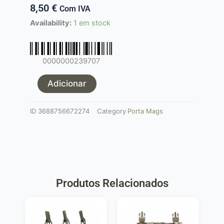
8,50
€
Com IVA
Quantidade
Availability:
1 em stock
de
Porta
mag
0000000239707
triplo
M4/AK/G36
Adicionar
verde
od
ID
3688756672274
Category
Porta Mags
Produtos Relacionados