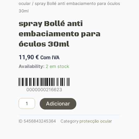
ocular
/ spray Bollé anti embaciamento para óculos
30ml
spray Bollé anti
embaciamento para
óculos 30ml
11,90
€
Com IVA
Quantidade
Availability:
2 em stock
de
spray
Bollé
0000000216623
anti
embaciamento
Adicionar
para
óculos
ID
5456843245364
Category
protecção ocular
30ml