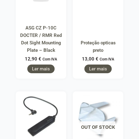
ASG CZ P-10C
DOCTER / RMR Red
Dot Sight Mounting
Proteção opticas
Plate – Black
preto
12,90
€
13,00
€
Com IVA
Com IVA
Ler mais
Ler mais
OUT OF STOCK