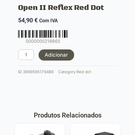
Open II Reflex Red Dot
54,90
€
Com IVA
Quantidade
de
0000000218665
Open
II
Adicionar
Reflex
Red
ID
3669595179489
Category
Red dot
Dot
Produtos Relacionados