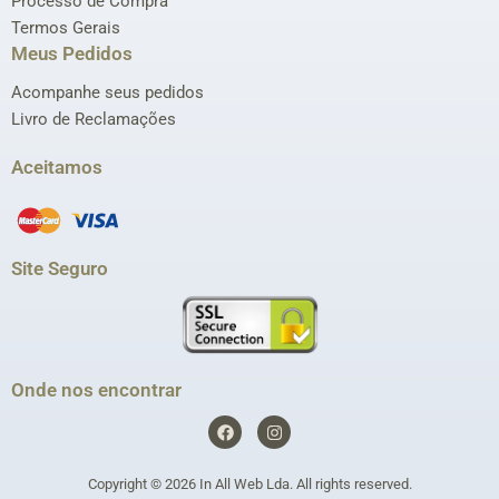
Processo de Compra
Termos Gerais
Meus Pedidos
Acompanhe seus pedidos
Livro de Reclamações
Aceitamos
Site Seguro
Onde nos encontrar
F
I
a
n
c
s
e
t
Copyright © 2026
In All Web Lda
. All rights reserved.
b
a