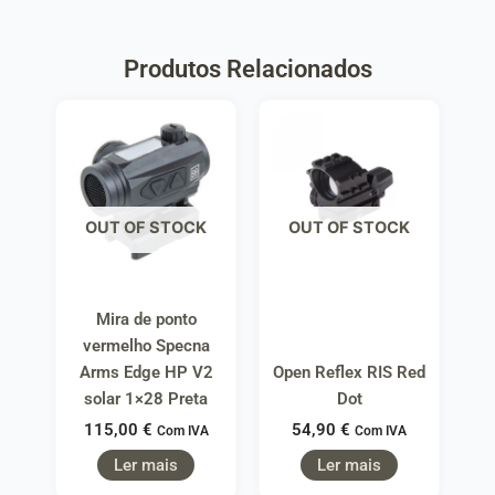
Produtos Relacionados
OUT OF STOCK
OUT OF STOCK
Mira de ponto
vermelho Specna
Arms Edge HP V2
Open Reflex RIS Red
solar 1×28 Preta
Dot
115,00
€
54,90
€
Com IVA
Com IVA
Ler mais
Ler mais