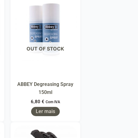
OUT OF STOCK
ABBEY Degreasing Spray
150ml
6,80
€
Com IVA
Ler mais