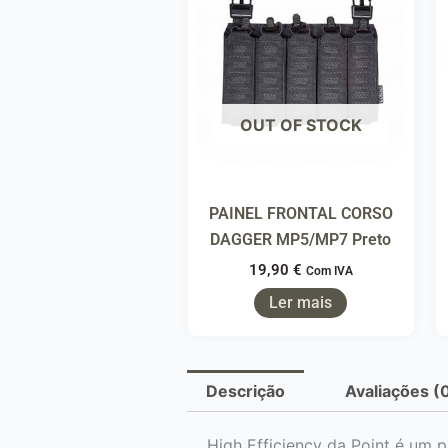
OUT OF STOCK
PAINEL FRONTAL CORSO
DAGGER MP5/MP7 Preto
19,90
€
Com IVA
Ler mais
Descrição
Avaliações (
High Efficiency da Point é um p