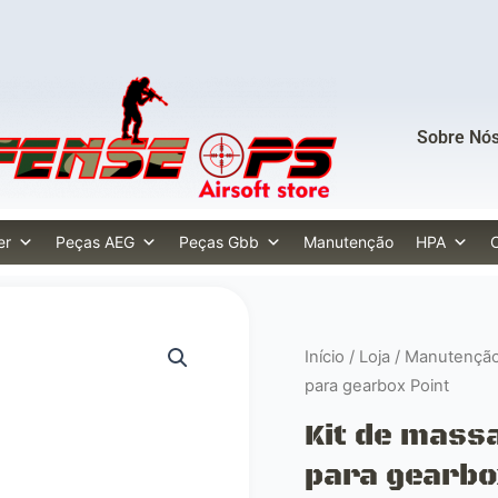
Sobre Nó
er
Peças AEG
Peças Gbb
Manutenção
HPA
Início
/
Loja
/
Manutençã
para gearbox Point
Kit de massa
para gearbo