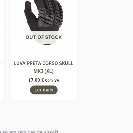
OUT OF STOCK
r
LUVA PRETA CORSO SKULL
MK3 (XL)
17,00
€
Com IVA
Ler mais
so em réplicas de airsoft.