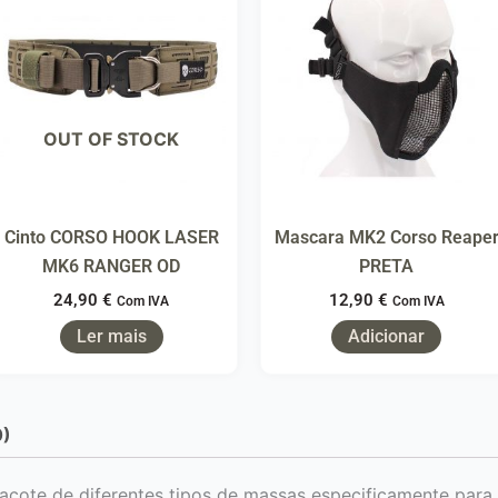
OUT OF STOCK
Cinto CORSO HOOK LASER
Mascara MK2 Corso Reape
MK6 RANGER OD
PRETA
24,90
€
12,90
€
Com IVA
Com IVA
Ler mais
Adicionar
0)
acote de diferentes tipos de massas especificamente para u