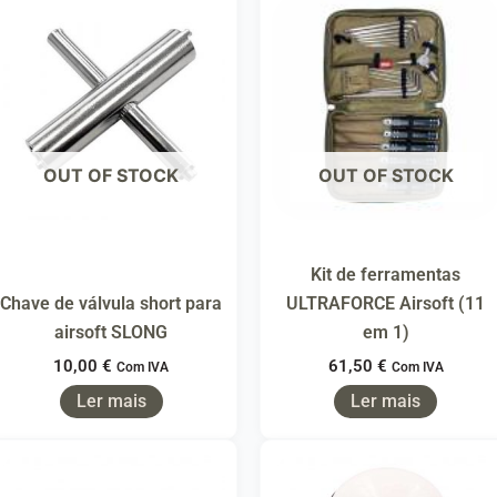
OUT OF STOCK
OUT OF STOCK
Kit de ferramentas
Chave de válvula short para
ULTRAFORCE Airsoft (11
airsoft SLONG
em 1)
10,00
€
61,50
€
Com IVA
Com IVA
Ler mais
Ler mais