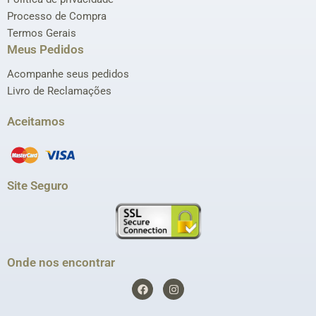
Processo de Compra
Termos Gerais
Meus Pedidos
Acompanhe seus pedidos
Livro de Reclamações
Aceitamos
Site Seguro
Onde nos encontrar
F
I
a
n
c
s
e
t