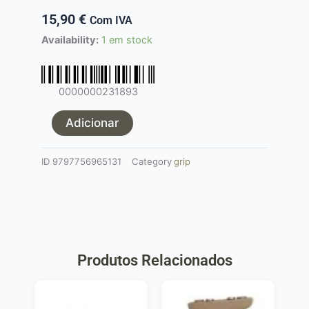
15,90
€
Com IVA
Quantidade
Availability:
1 em stock
de
Punho
tácito
0000000231893
short
Cnc
Adicionar
vermelho
ID
9797756965131
Category
grip
Produtos Relacionados