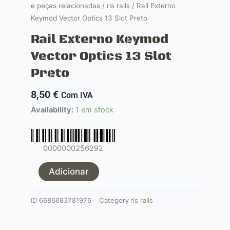
e peças relacionadas
/
ris rails
/ Rail Externo
Keymod Vector Optics 13 Slot Preto
Rail Externo Keymod
Vector Optics 13 Slot
Preto
8,50
€
Com IVA
Quantidade
Availability:
1 em stock
de
Rail
Externo
0000000256292
Keymod
Vector
Adicionar
Optics
13
ID
6686683781976
Category
ris rails
Slot
Preto