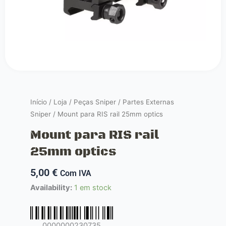
Início
/
Loja
/
Peças Sniper
/
Partes Externas
Sniper
/ Mount para RIS rail 25mm optics
Mount para RIS rail
25mm optics
5,00
€
Com IVA
Quantidade
Availability:
1 em stock
de
Mount
para
0000000230735