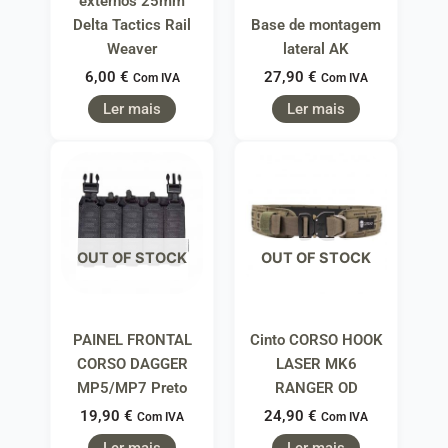
externos 25mm
Delta Tactics Rail
Base de montagem
Weaver
lateral AK
6,00
€
27,90
€
Com IVA
Com IVA
Ler mais
Ler mais
OUT OF STOCK
OUT OF STOCK
PAINEL FRONTAL
Cinto CORSO HOOK
CORSO DAGGER
LASER MK6
MP5/MP7 Preto
RANGER OD
19,90
€
24,90
€
Com IVA
Com IVA
Ler mais
Ler mais