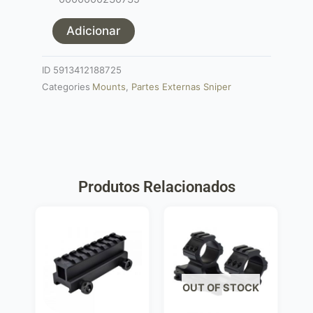
RIS
rail
Adicionar
25mm
optics
ID
5913412188725
Categories
Mounts
,
Partes Externas Sniper
Produtos Relacionados
OUT OF STOCK