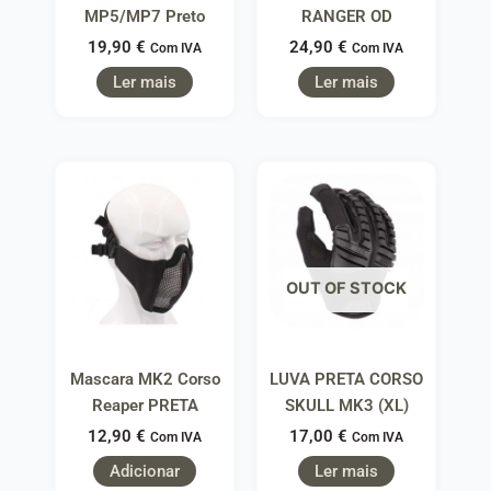
MP5/MP7 Preto
RANGER OD
19,90
€
24,90
€
Com IVA
Com IVA
Ler mais
Ler mais
OUT OF STOCK
Mascara MK2 Corso
LUVA PRETA CORSO
Reaper PRETA
SKULL MK3 (XL)
12,90
€
17,00
€
Com IVA
Com IVA
Adicionar
Ler mais