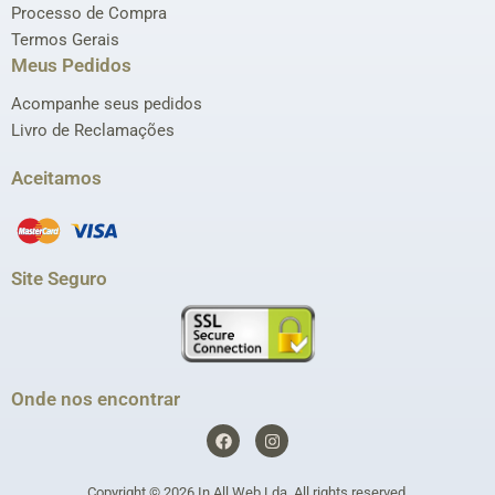
Processo de Compra
Termos Gerais
Meus Pedidos
Acompanhe seus pedidos
Livro de Reclamações
Aceitamos
Site Seguro
Onde nos encontrar
F
I
a
n
c
s
e
t
Copyright © 2026
In All Web Lda
. All rights reserved.