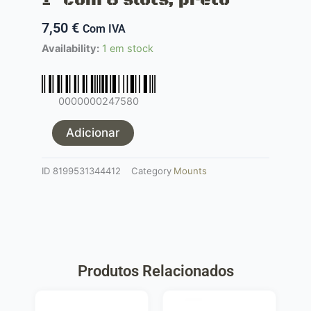
7,50
€
Com IVA
Quantidade
Availability:
1 em stock
de
RIS
JS
0000000247580
Tactical
mount
Adicionar
de
1"
ID
8199531344412
Category
Mounts
com
8
slots,
preto
Produtos Relacionados