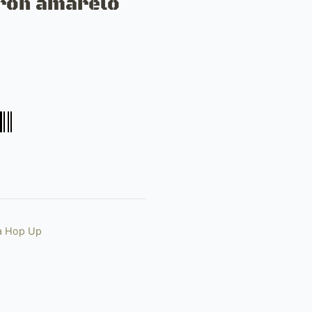
ron amarelo
k
na Hop Up