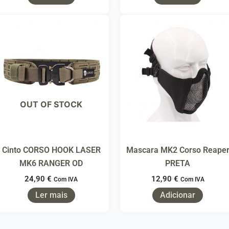
OUT OF STOCK
Cinto CORSO HOOK LASER
Mascara MK2 Corso Reape
MK6 RANGER OD
PRETA
24,90
€
12,90
€
Com IVA
Com IVA
Ler mais
Adicionar