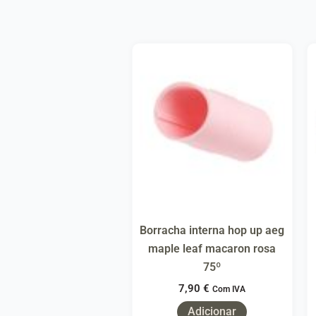
Borracha interna hop up aeg
maple leaf macaron rosa
75º
7,90
€
Com IVA
Adicionar