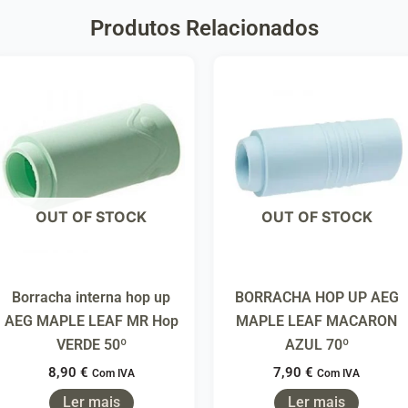
Produtos Relacionados
OUT OF STOCK
OUT OF STOCK
Borracha interna hop up
BORRACHA HOP UP AEG
AEG MAPLE LEAF MR Hop
MAPLE LEAF MACARON
VERDE 50º
AZUL 70º
8,90
€
7,90
€
Com IVA
Com IVA
Ler mais
Ler mais