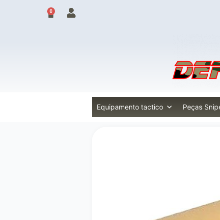
Skip
0
Cart
to
content
Equipamento tactico
Peças Snip