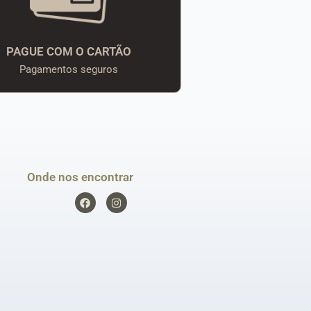
PAGUE COM O CARTÃO
Pagamentos seguros
Onde nos encontrar
F
I
a
n
c
s
e
t
b
a
o
g
o
r
k
a
m