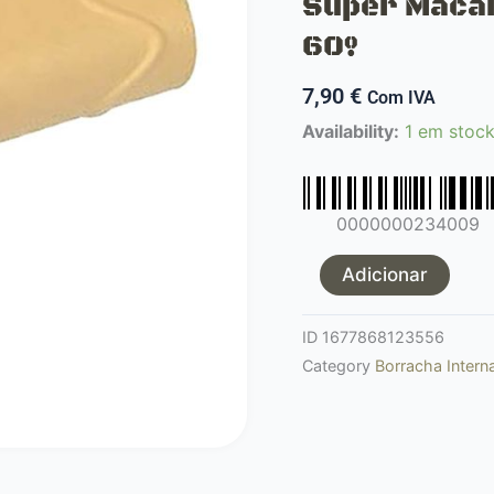
Super Maca
60º
7,90
€
Com IVA
Quantidade
Availability:
1 em stoc
de
Borracha
aeg
0000000234009
Maple
Leaf
Adicionar
Super
Macaron
ID
1677868123556
amarelo
Category
Borracha Inter
60º