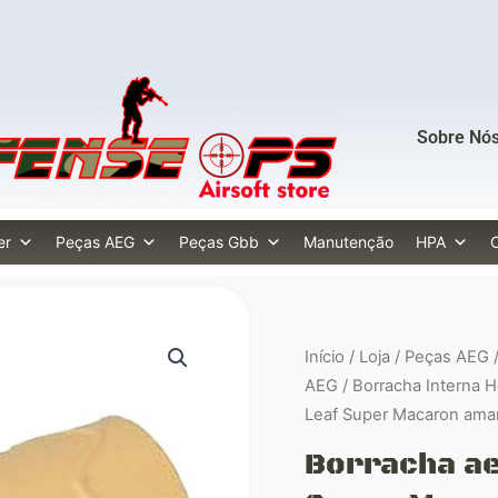
Sobre Nó
er
Peças AEG
Peças Gbb
Manutenção
HPA
Início
/
Loja
/
Peças AEG
AEG
/
Borracha Interna 
Leaf Super Macaron ama
Borracha ae