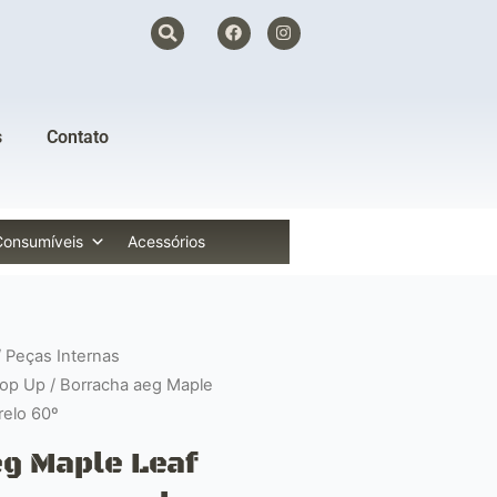
F
I
a
n
c
s
e
t
b
a
o
g
o
r
s
Contato
k
a
m
Consumíveis
Acessórios
/
Peças Internas
Hop Up
/ Borracha aeg Maple
relo 60º
g Maple Leaf