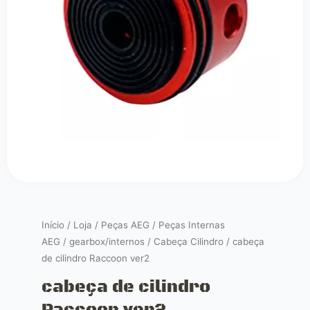
Início
/
Loja
/
Peças AEG
/
Peças Internas
AEG
/
gearbox/internos
/
Cabeça Cilindro
/ cabeça
de cilindro Raccoon ver2
cabeça de cilindro
Raccoon ver2