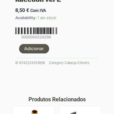
8,50
€
Com IVA
Quantidade
Availability:
1 em stock
de
cabeça
de
0000000229296
cilindro
Raccoon
Adicionar
ver2
ID
8742224313856
Category
Cabeça Cilindro
Produtos Relacionados