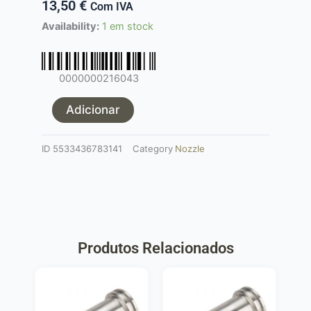
13,50
€
Com IVA
Quantidade
Availability:
1 em stock
de
Nozzle
alumínio
0000000216043
CNC
com
Adicionar
duplo
oring
ID
5533436783141
Category
Nozzle
para
réplicas
AEG
-
20,75
mm
Produtos Relacionados
MAXX