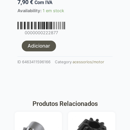
7,90
€
Com IVA
Quantidade
Availability:
1 em stock
de
Cabeça
do
0000000222877
Motor
G&G
Adicionar
ID
6463411596166
Category
acessorios/motor
Produtos Relacionados