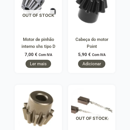
OUT OF STOCK
Motor de pinhão
Cabeça do motor
interno shs tipo D
Point
7,00
€
5,90
€
Com IVA
Com IVA
Ler mais
Adicionar
OUT OF STOCK