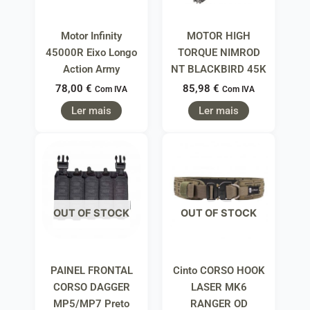
Motor Infinity
MOTOR HIGH
45000R Eixo Longo
TORQUE NIMROD
Action Army
NT BLACKBIRD 45K
78,00
€
85,98
€
Com IVA
Com IVA
Ler mais
Ler mais
OUT OF STOCK
OUT OF STOCK
PAINEL FRONTAL
Cinto CORSO HOOK
CORSO DAGGER
LASER MK6
MP5/MP7 Preto
RANGER OD