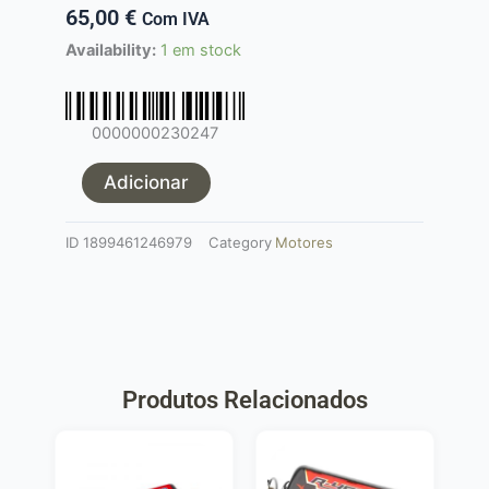
65,00
€
Com IVA
Quantidade
Availability:
1 em stock
de
Motor
High
0000000230247
speed
Prometheus
Adicionar
ID
1899461246979
Category
Motores
Produtos Relacionados