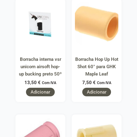
Borracha interna vsr
Borracha Hop Up Hot
unicorn airsoft hop-
Shot 60° para GHK
up bucking preto 50º
Maple Leaf
13,50
€
7,50
€
Com IVA
Com IVA
Adicionar
Adicionar