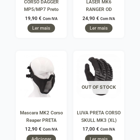
CORSO DAGGER
LASER MK6
MP5/MP7 Preto
RANGER OD
19,90
€
24,90
€
Com IVA
Com IVA
Ler mais
Ler mais
OUT OF STOCK
Mascara MK2 Corso
LUVA PRETA CORSO
Reaper PRETA
SKULL MK3 (XL)
12,90
€
17,00
€
Com IVA
Com IVA
Adicionar
Ler mais