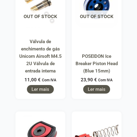
OUT OF STOCK
OUT OF STOCK
Válvula de
enchimento de gás
Unicorn Airsoft M4.5
POSEIDON Ice
2U Válvula de
Breaker Piston Head
entrada interna
(Blue 15mm)
11,00
€
23,90
€
Com IVA
Com IVA
Ler mais
Ler mais