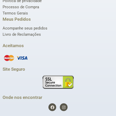
Política de privacidade
Processo de Compra
Termos Gerais
Meus Pedidos
Acompanhe seus pedidos
Livro de Reclamações
Aceitamos
Site Seguro
Onde nos encontrar
F
I
a
n
c
s