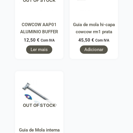
OUT OF STOCK
COWCOW AAP01
Guia de mola hi-capa
ALUMINIO BUFFER
cowcow rm1 prata
12,50
€
45,50
€
Com IVA
Com IVA
Ler mais
Adicionar
OUT OF STOCK
Guia de Mola interna