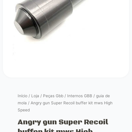
Início
/
Loja
/
Peças Gbb
/
Internos GBB
/
guia de
mola
/ Angry gun Super Recoil buffer kit mws High
Speed
Angry gun Super Recoil
buffer kit mws High