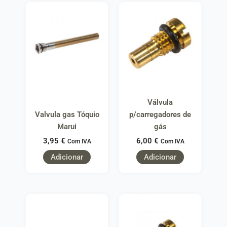
Válvula
Valvula gas Tóquio
p/carregadores de
Marui
gás
3,95
€
6,00
€
Com IVA
Com IVA
Adicionar
Adicionar