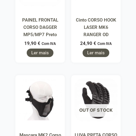
PAINEL FRONTAL
Cinto CORSO HOOK
CORSO DAGGER
LASER MK6
MP5/MP7 Preto
RANGER OD
19,90
€
24,90
€
Com IVA
Com IVA
Ler mais
Ler mais
OUT OF STOCK
Mascara MK2 Corso
LUVA PRETA CORSO