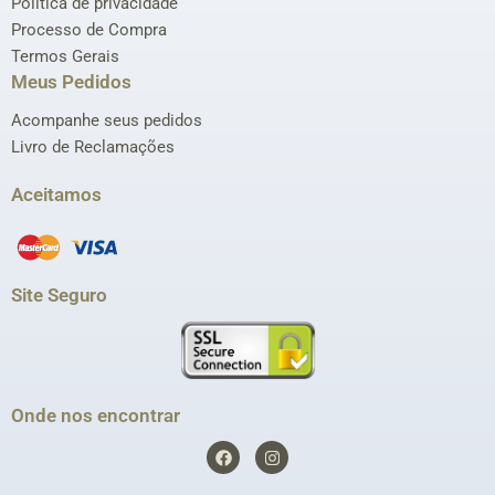
Política de privacidade
Processo de Compra
Termos Gerais
Meus Pedidos
Acompanhe seus pedidos
Livro de Reclamações
Aceitamos
Site Seguro
Onde nos encontrar
F
I
a
n
c
s