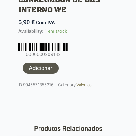
INTERNO WE
6,90
€
Com IVA
Quantidade
Availability:
1 em stock
de
VÁLVULA
DE
0000000209182
CARREGADOR
DE
Adicionar
GÁS
INTERNO
ID
9945571355316
Category
Válvulas
WE
Produtos Relacionados