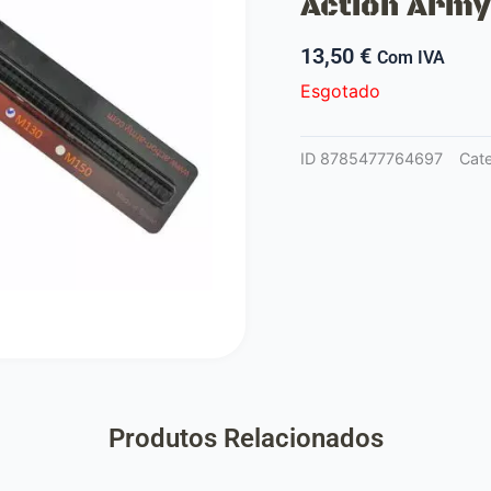
Action Arm
13,50
€
Com IVA
Esgotado
ID
8785477764697
Cat
Produtos Relacionados