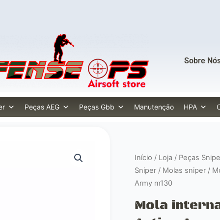
Sobre Nó
er
Peças AEG
Peças Gbb
Manutenção
HPA
Início
/
Loja
/
Peças Snipe
Sniper
/
Molas sniper
/ Mo
Army m130
Mola intern