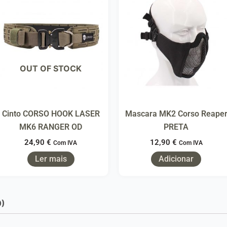
OUT OF STOCK
Cinto CORSO HOOK LASER
Mascara MK2 Corso Reape
MK6 RANGER OD
PRETA
24,90
€
12,90
€
Com IVA
Com IVA
Ler mais
Adicionar
0)