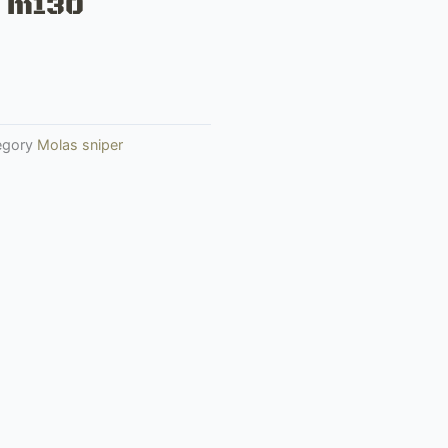
y m130
egory
Molas sniper