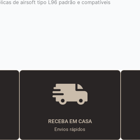
icas de airsoft tipo L96 padrão e compatíveis
RECEBA EM CASA
Envios rápidos