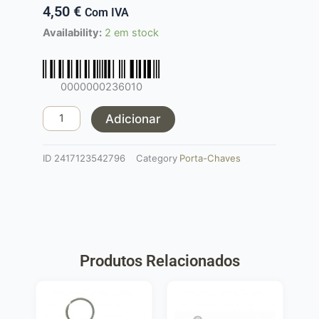
4,50
€
Com IVA
Quantidade
Availability:
2 em stock
de
Porta-
chaves
0000000236010
MP5
RIFLE
Adicionar
7CM
PRETO
ID
2417123542796
Category
Porta-Chaves
Produtos Relacionados