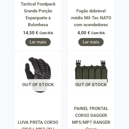
Tactical Foodpack
Grande Porção
Fogão dobrável
Esparguete à
médio Mil-Tec NATO
Bolonhesa
com acendedores
14,50
€
4,00
€
Com IVA
Com IVA
Ler mais
Ler mais
OUT OF STOCK
OUT OF STOCK
PAINEL FRONTAL
CORSO DAGGER
LUVA PRETA CORSO
MP5/MP7 RANGER