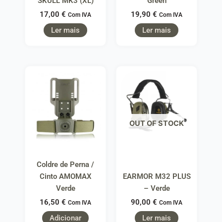
SKULL MK3 (XL)
Green
17,00
€
19,90
€
Com IVA
Com IVA
Ler mais
Ler mais
OUT OF STOCK
Coldre de Perna /
Cinto AMOMAX
EARMOR M32 PLUS
Verde
– Verde
16,50
€
90,00
€
Com IVA
Com IVA
Adicionar
Ler mais