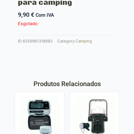
para camping
9,90
€
Com IVA
Esgotado
ID
6259961318682
Category
Camping
Produtos Relacionados