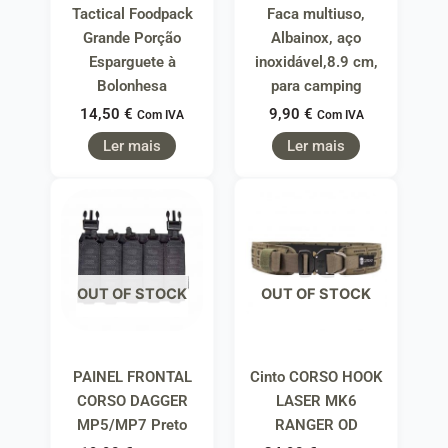
Tactical Foodpack
Faca multiuso,
Grande Porção
Albainox, aço
Esparguete à
inoxidável,8.9 cm,
Bolonhesa
para camping
14,50
€
9,90
€
Com IVA
Com IVA
Ler mais
Ler mais
OUT OF STOCK
OUT OF STOCK
PAINEL FRONTAL
Cinto CORSO HOOK
CORSO DAGGER
LASER MK6
MP5/MP7 Preto
RANGER OD