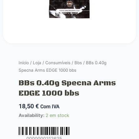
Início
/
Loja
/
Consumíveis
/
Bbs
/ BBs 0.40g
Specna Arms EDGE 1000 bbs
BBs 0.40g Specna Arms
EDGE 1000 bbs
18,50
€
Com IVA
Quantidade
Availability:
2 em stock
de
BBs
0.40g
0000000212625