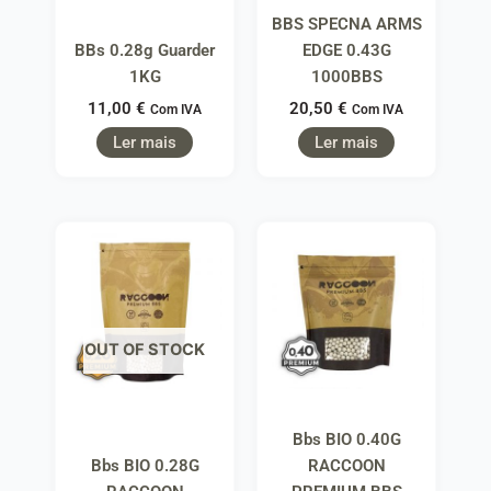
BBS SPECNA ARMS
BBs 0.28g Guarder
EDGE 0.43G
1KG
1000BBS
11,00
€
20,50
€
Com IVA
Com IVA
Ler mais
Ler mais
OUT OF STOCK
Bbs BIO 0.40G
Bbs BIO 0.28G
RACCOON