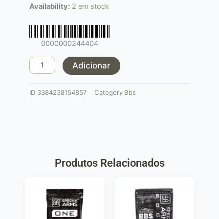
Quantidade
Availability:
2 em stock
de
Bbs
0,28
0000000244404
BLS
Precision
Adicionar
ID
3384238154857
Category
Bbs
Produtos Relacionados