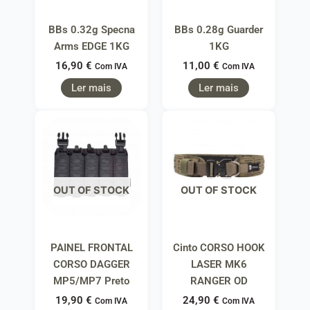
BBs 0.32g Specna
BBs 0.28g Guarder
Arms EDGE 1KG
1KG
16,90
€
11,00
€
Com IVA
Com IVA
Ler mais
Ler mais
OUT OF STOCK
OUT OF STOCK
PAINEL FRONTAL
Cinto CORSO HOOK
CORSO DAGGER
LASER MK6
MP5/MP7 Preto
RANGER OD
19,90
€
24,90
€
Com IVA
Com IVA