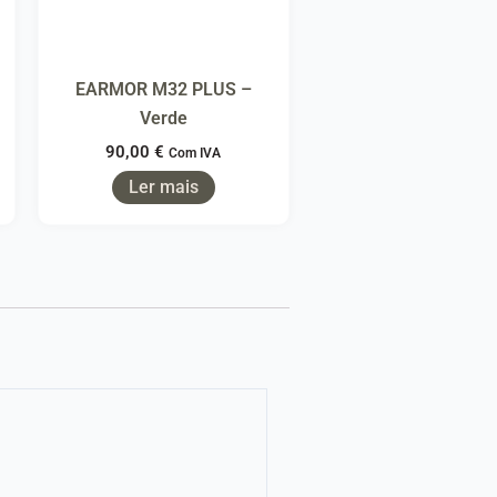
EARMOR M32 PLUS –
Verde
90,00
€
Com IVA
Ler mais