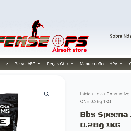
Sobre Nó
er
Peças AEG
Peças Gbb
Manutenção
HPA
Início
/
Loja
/
Consumívei
ONE 0.28g 1KG
Bbs Specna
0.28g 1KG