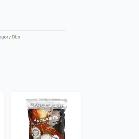
egory
Bbs