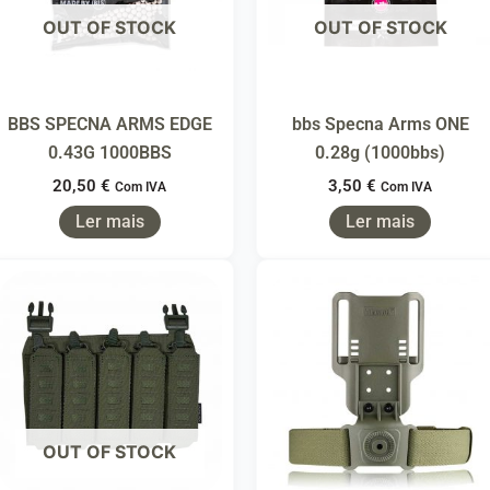
OUT OF STOCK
OUT OF STOCK
BBS SPECNA ARMS EDGE
bbs Specna Arms ONE
0.43G 1000BBS
0.28g (1000bbs)
20,50
€
3,50
€
Com IVA
Com IVA
Ler mais
Ler mais
OUT OF STOCK