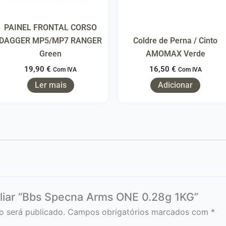
PAINEL FRONTAL CORSO
DAGGER MP5/MP7 RANGER
Coldre de Perna / Cinto
Green
AMOMAX Verde
19,90
€
16,50
€
Com IVA
Com IVA
Ler mais
Adicionar
aliar “Bbs Specna Arms ONE 0.28g 1KG”
o será publicado.
Campos obrigatórios marcados com
*