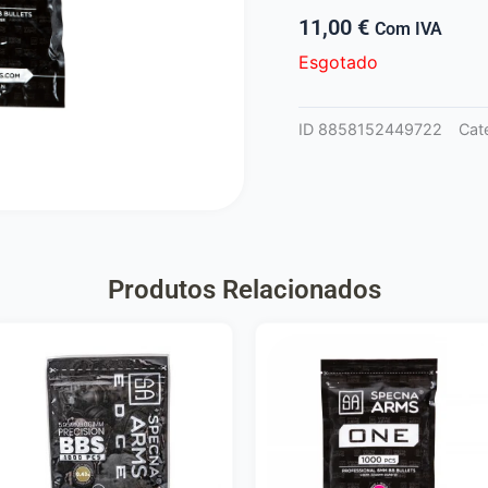
11,00
€
Com IVA
Esgotado
ID
8858152449722
Cat
Produtos Relacionados