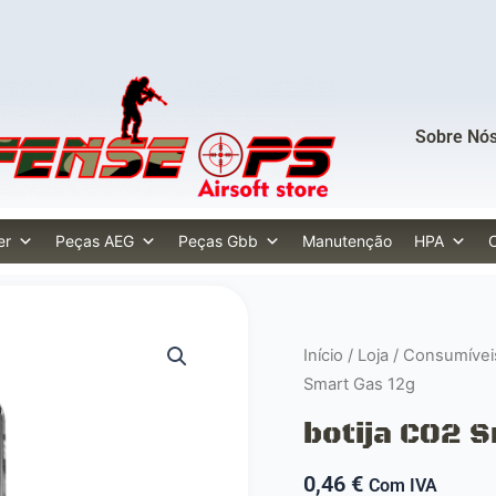
Sobre Nó
er
Peças AEG
Peças Gbb
Manutenção
HPA
Início
/
Loja
/
Consumívei
Smart Gas 12g
botija CO2 
0,46
€
Com IVA