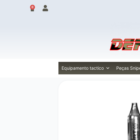
Skip
0
Cart
to
content
Equipamento tactico
Peças Snip