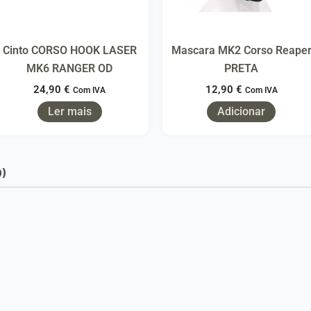
Cinto CORSO HOOK LASER
Mascara MK2 Corso Reape
MK6 RANGER OD
PRETA
24,90
€
12,90
€
Com IVA
Com IVA
Ler mais
Adicionar
0)