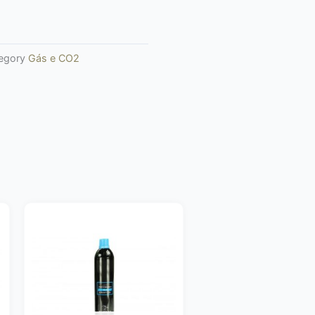
egory
Gás e CO2