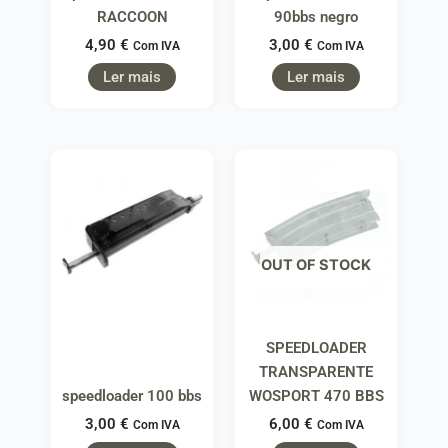
RACCOON
90bbs negro
4,90
€
3,00
€
Com IVA
Com IVA
Ler mais
Ler mais
OUT OF STOCK
SPEEDLOADER
TRANSPARENTE
speedloader 100 bbs
WOSPORT 470 BBS
3,00
€
6,00
€
Com IVA
Com IVA