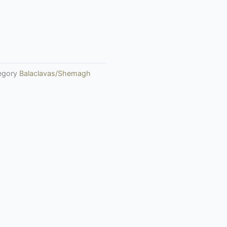
egory
Balaclavas/Shemagh