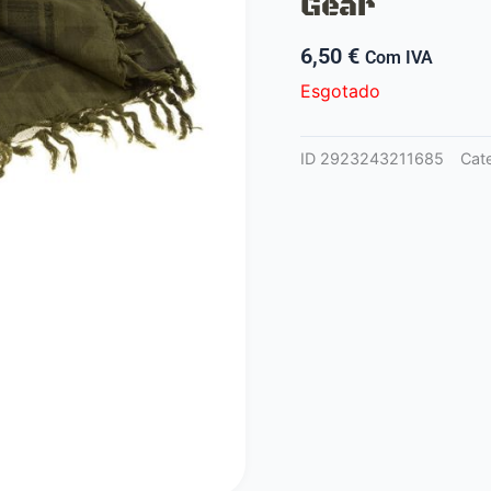
Gear
6,50
€
Com IVA
Esgotado
ID
2923243211685
Cat