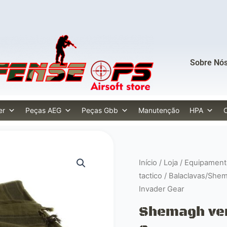
Sobre Nó
er
Peças AEG
Peças Gbb
Manutenção
HPA
Início
/
Loja
/
Equipament
tactico
/
Balaclavas/She
Invader Gear
Shemagh ver