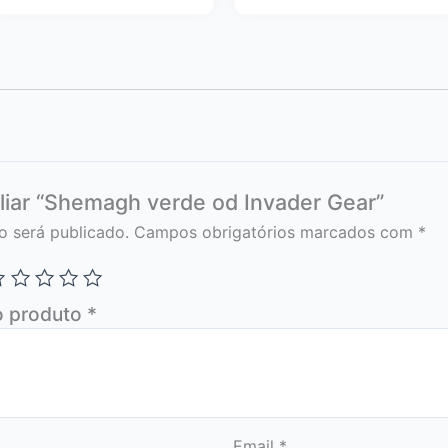
aliar “Shemagh verde od Invader Gear”
o será publicado.
Campos obrigatórios marcados com
*
o produto
*
Email
*