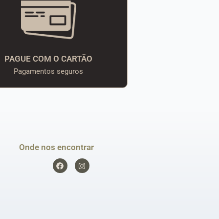
PAGUE COM O CARTÃO
Pagamentos seguros
Onde nos encontrar
F
I
a
n
c
s
e
t
b
a
o
g
o
r
k
a