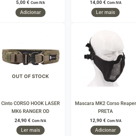
5,00
€
14,00
€
Com IVA
Com IVA
Adicionar
Ler mais
OUT OF STOCK
Cinto CORSO HOOK LASER
Mascara MK2 Corso Reape
MK6 RANGER OD
PRETA
24,90
€
12,90
€
Com IVA
Com IVA
Ler mais
Adicionar