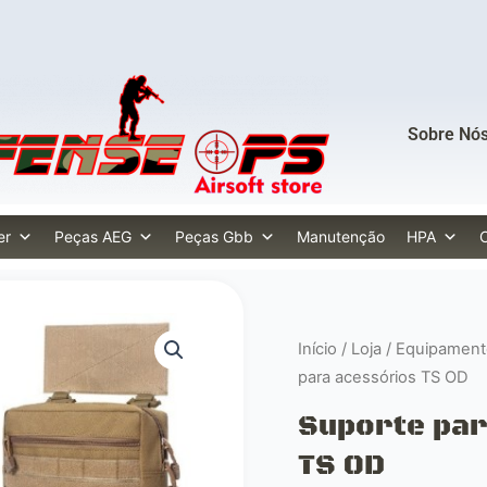
Sobre Nó
er
Peças AEG
Peças Gbb
Manutenção
HPA
Início
/
Loja
/
Equipamento
para acessórios TS OD
Suporte par
TS OD