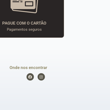
PAGUE COM O CARTÃO
Pagamentos seguros
Onde nos encontrar
F
I
a
n
c
s
e
t
b
a
o
g
o
r
k
a
m