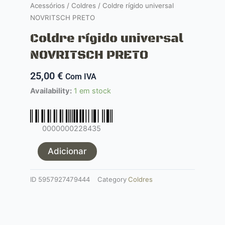
Acessórios
/
Coldres
/ Coldre rígido universal
NOVRITSCH PRETO
Coldre rígido universal
NOVRITSCH PRETO
25,00
€
Com IVA
Quantidade
Availability:
1 em stock
de
Coldre
rígido
0000000228435
universal
NOVRITSCH
Adicionar
PRETO
ID
5957927479444
Category
Coldres