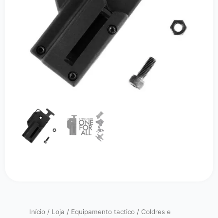
Início
/
Loja
/
Equipamento tactico
/
Coldres e