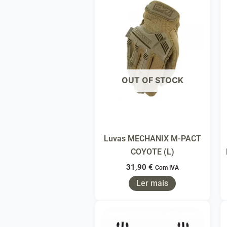
OUT OF STOCK
Luvas MECHANIX M-PACT
COYOTE (L)
31,90
€
Com IVA
Ler mais