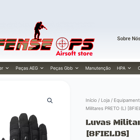
Sobre Nó
er
Peças AEG
Peças Gbb
Manutenção
HPA
Início
/
Loja
/
Equipamento
Militares PRETO (L) [8FI
Luvas Milita
[8FIELDS]