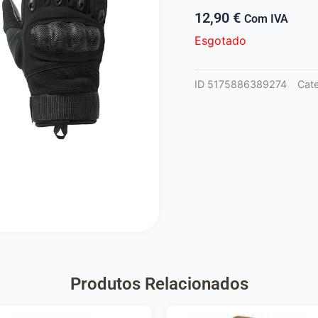
12,90
€
Com IVA
Esgotado
ID
5175886389274
Cat
Produtos Relacionados