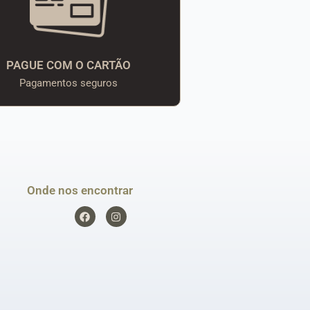
PAGUE COM O CARTÃO
Pagamentos seguros
Onde nos encontrar
F
I
a
n
c
s
e
t
b
a
o
g
o
r
k
a
m