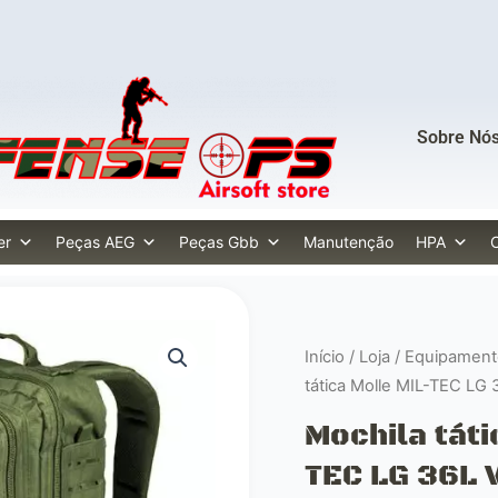
Sobre Nó
er
Peças AEG
Peças Gbb
Manutenção
HPA
Início
/
Loja
/
Equipamento
tática Molle MIL-TEC LG
Mochila táti
TEC LG 36L 