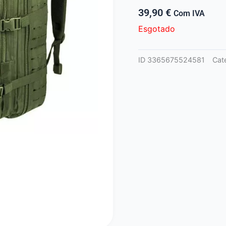
39,90
€
Com IVA
Esgotado
ID
3365675524581
Cat