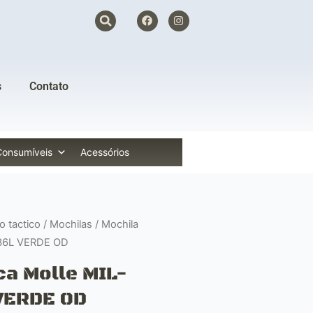
F
I
a
n
c
s
e
t
b
a
o
g
o
r
s
Contato
k
a
m
Consumíveis
Acessórios
 tactico
/
Mochilas
/ Mochila
 36L VERDE OD
ca Molle MIL-
VERDE OD