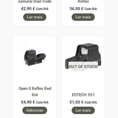
samurai Duel Code
Reflex
42,90
€
36,50
€
Com IVA
Com IVA
Ler mais
Ler mais
OUT OF STOCK
Open II Reflex Red
Dot
EOTECH 551
54,90
€
51,50
€
Com IVA
Com IVA
Adicionar
Ler mais