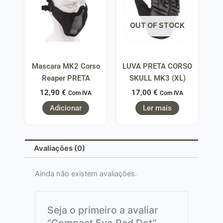
OUT OF STOCK
Mascara MK2 Corso
LUVA PRETA CORSO
Reaper PRETA
SKULL MK3 (XL)
12,90
€
17,00
€
Com IVA
Com IVA
Adicionar
Ler mais
Avaliações (0)
Ainda não existem avaliações.
Seja o primeiro a avaliar
“Compact Evo Red Dot”