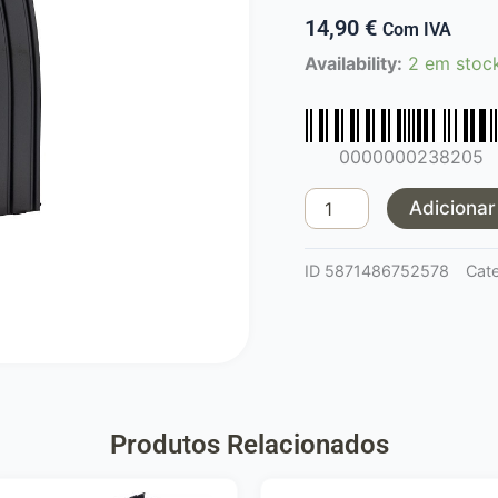
14,90
€
Com IVA
Quantidade
Availability:
2 em stoc
de
mid
cap
0000000238205
M4
30/135bbs
Adicionar
Arcturus
ID
5871486752578
Cat
Produtos Relacionados