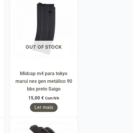
OUT OF STOCK
Midcap m4 para tokyo
marui nex gen metálico 90
h
bbs preto Saigo
15,00
€
Com IVA
Ler mais