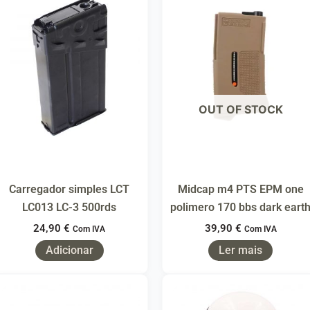
OUT OF STOCK
Carregador simples LCT
Midcap m4 PTS EPM one
LC013 LC-3 500rds
polimero 170 bbs dark eart
24,90
€
39,90
€
Com IVA
Com IVA
Adicionar
Ler mais