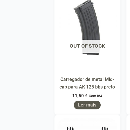
OUT OF STOCK
Carregador de metal Mid-
cap para AK 125 bbs preto
11,50
€
Com IVA
Ler mais