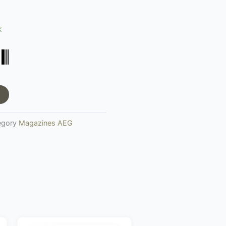
k
egory
Magazines AEG