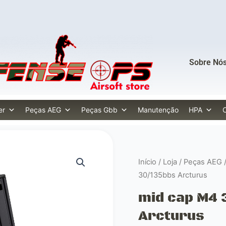
Sobre Nó
er
Peças AEG
Peças Gbb
Manutenção
HPA
Início
/
Loja
/
Peças AEG
30/135bbs Arcturus
mid cap M4 
Arcturus