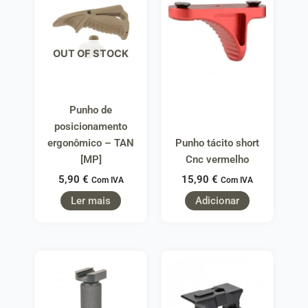
OUT OF STOCK
Punho de
posicionamento
ergonômico – TAN
Punho tácito short
[MP]
Cnc vermelho
5,90
€
15,90
€
Com IVA
Com IVA
Ler mais
Adicionar