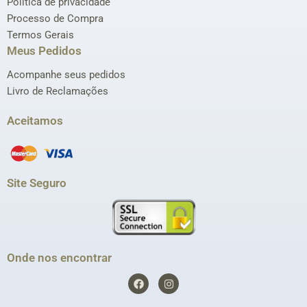
Política de privacidade
Processo de Compra
Termos Gerais
Meus Pedidos
Acompanhe seus pedidos
Livro de Reclamações
Aceitamos
Site Seguro
Onde nos encontrar
F
I
a
n
c
s