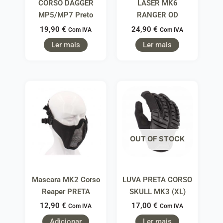
CORSO DAGGER
LASER MK6
MP5/MP7 Preto
RANGER OD
19,90
€
24,90
€
Com IVA
Com IVA
Ler mais
Ler mais
OUT OF STOCK
Mascara MK2 Corso
LUVA PRETA CORSO
Reaper PRETA
SKULL MK3 (XL)
12,90
€
17,00
€
Com IVA
Com IVA
Adicionar
Ler mais