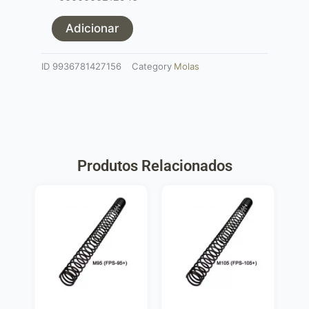
para
AEG
Adicionar
M90
ID
9936781427156
Category
Molas
Produtos Relacionados