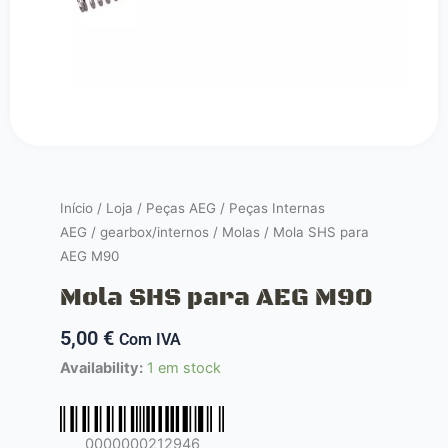
Início
/
Loja
/
Peças AEG
/
Peças Internas
AEG
/
gearbox/internos
/
Molas
/ Mola SHS para
AEG M90
Mola SHS para AEG M90
5,00
€
Com IVA
Quantidade
Availability:
1 em stock
de
Mola
SHS
0000000212946