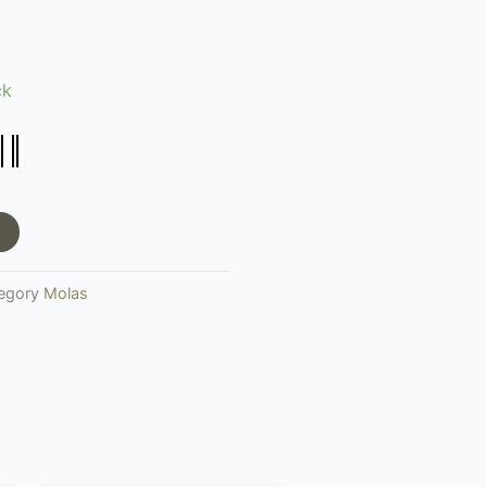
ck
egory
Molas