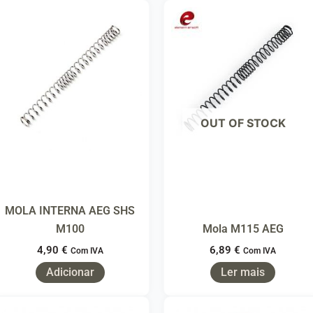
OUT OF STOCK
MOLA INTERNA AEG SHS
M100
Mola M115 AEG
4,90
€
6,89
€
Com IVA
Com IVA
Adicionar
Ler mais