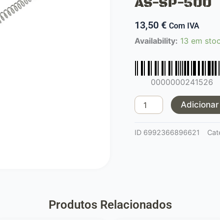
AS-SP-500
13,50
€
Com IVA
Quantidade
Availability:
13 em sto
de
Mola
Spring
0000000241526
Striker
AS01
Adicionar
AS-
SP-
ID
6992366896621
Cat
500
Produtos Relacionados