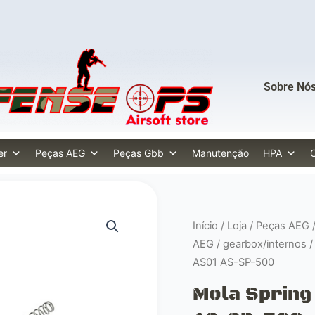
Sobre Nó
er
Peças AEG
Peças Gbb
Manutenção
HPA
Início
/
Loja
/
Peças AEG
AEG
/
gearbox/internos
AS01 AS-SP-500
Mola Spring