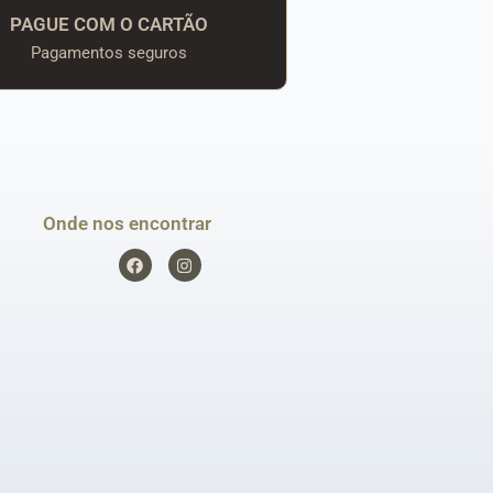
PAGUE COM O CARTÃO
Pagamentos seguros
Onde nos encontrar
F
I
a
n
c
s
e
t
b
a
o
g
o
r
k
a
m