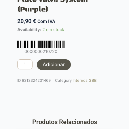
(Purple)
20,90
€
Com IVA
Quantidade
Availability:
2 em stock
de
POSEIDON
Ice
0000000210720
Pick
GBB
Adicionar
Flute
Valve
ID
9213324231469
Category
Internos GBB
System
(Purple)
Produtos Relacionados