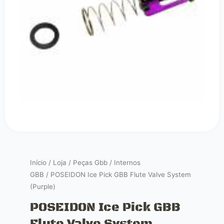
Início
/
Loja
/
Peças Gbb
/
Internos
GBB
/ POSEIDON Ice Pick GBB Flute Valve System
(Purple)
POSEIDON Ice Pick GBB
Flute Valve System