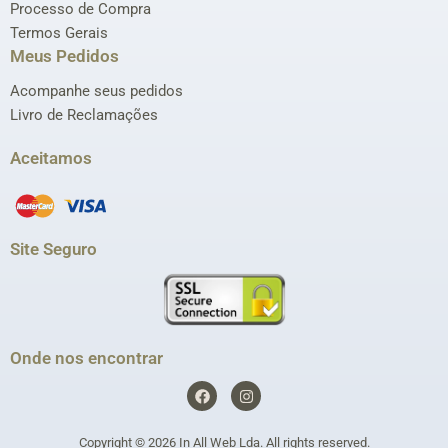
Processo de Compra
Termos Gerais
Meus Pedidos
Acompanhe seus pedidos
Livro de Reclamações
Aceitamos
Site Seguro
Onde nos encontrar
F
I
a
n
c
s
e
t
Copyright © 2026
In All Web Lda
. All rights reserved.
b
a