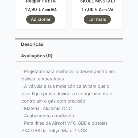
Reaper PRETA
SKULL MK3 (XL)
12,90
€
17,00
€
Com IVA
Com IVA
Adicionar
Ler mais
Descrição
Avaliações (0)
· Projetado para melhorar o desempenho em
baixas temperaturas
· A válvula e sua mola cônica evitam que o
bico fique preso devido ao congelamento e
controlam o gás com precisão
· Material: Alumínio CNC
· Acabamento anodizado
· Para rifles de Airsoft VFC GBB e pistolas
PX4 GBB da Tokyo Marui / NÓS