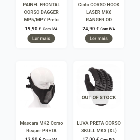
PAINEL FRONTAL
Cinto CORSO HOOK
CORSO DAGGER
LASER MK6
MP5/MP7 Preto
RANGER OD
19,90
€
24,90
€
Com IVA
Com IVA
Ler mais
Ler mais
OUT OF STOCK
Mascara MK2 Corso
LUVA PRETA CORSO
Reaper PRETA
SKULL MK3 (XL)
12,90
€
17,00
€
Com IVA
Com IVA