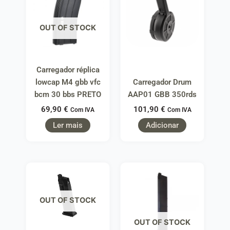
OUT OF STOCK
Carregador réplica
lowcap M4 gbb vfc
Carregador Drum
bcm 30 bbs PRETO
AAP01 GBB 350rds
69,90
€
101,90
€
Com IVA
Com IVA
Ler mais
Adicionar
OUT OF STOCK
OUT OF STOCK