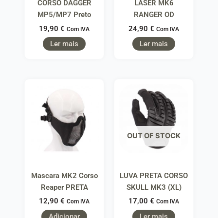
CORSO DAGGER
LASER MK6
MP5/MP7 Preto
RANGER OD
19,90
€
24,90
€
Com IVA
Com IVA
Ler mais
Ler mais
OUT OF STOCK
Mascara MK2 Corso
LUVA PRETA CORSO
Reaper PRETA
SKULL MK3 (XL)
12,90
€
17,00
€
Com IVA
Com IVA
Adicionar
Ler mais