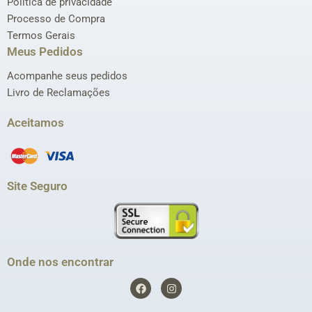
Política de privacidade
Processo de Compra
Termos Gerais
Meus Pedidos
Acompanhe seus pedidos
Livro de Reclamações
Aceitamos
Site Seguro
Onde nos encontrar
F
I
a
n
c
s