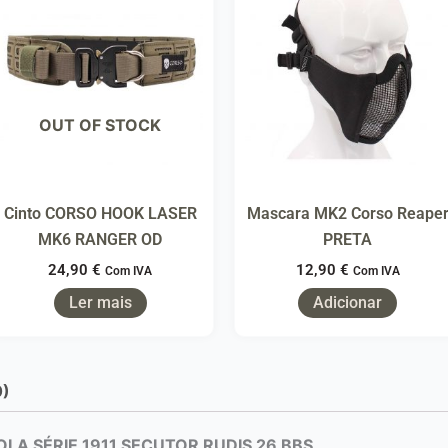
OUT OF STOCK
Cinto CORSO HOOK LASER
Mascara MK2 Corso Reape
MK6 RANGER OD
PRETA
24,90
€
12,90
€
Com IVA
Com IVA
Ler mais
Adicionar
0)
LA SÉRIE 1911 SECUTOR RUDIS 26 BBS