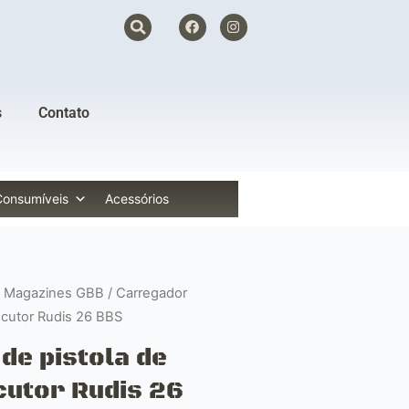
F
I
a
n
c
s
e
t
b
a
o
g
o
r
s
Contato
k
a
m
Consumíveis
Acessórios
/
Magazines GBB
/ Carregador
ecutor Rudis 26 BBS
de pistola de
cutor Rudis 26