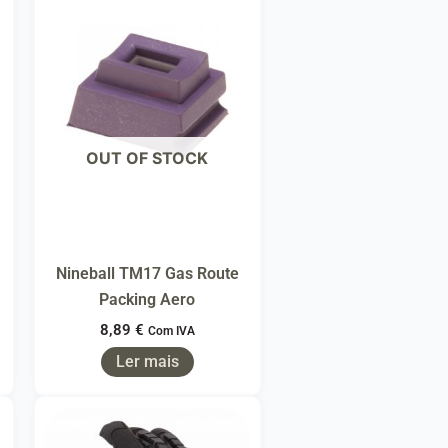
OUT OF STOCK
Nineball TM17 Gas Route
Packing Aero
8,89
€
Com IVA
Ler mais