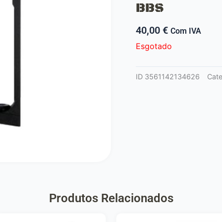
BBS
40,00
€
Com IVA
Esgotado
ID
3561142134626
Cat
Produtos Relacionados