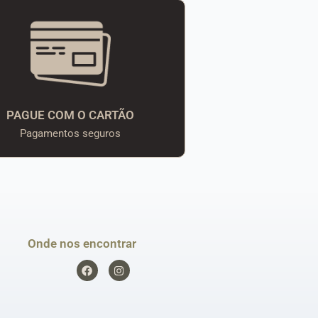
PAGUE COM O CARTÃO
Pagamentos seguros
Onde nos encontrar
F
I
a
n
c
s
e
t
b
a
o
g