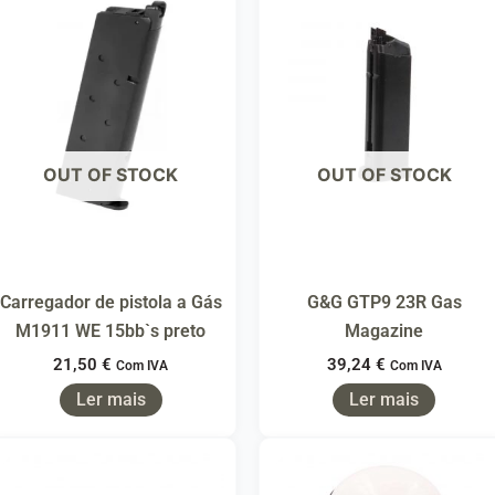
OUT OF STOCK
OUT OF STOCK
Carregador de pistola a Gás
G&G GTP9 23R Gas
M1911 WE 15bb`s preto
Magazine
21,50
€
39,24
€
Com IVA
Com IVA
Ler mais
Ler mais