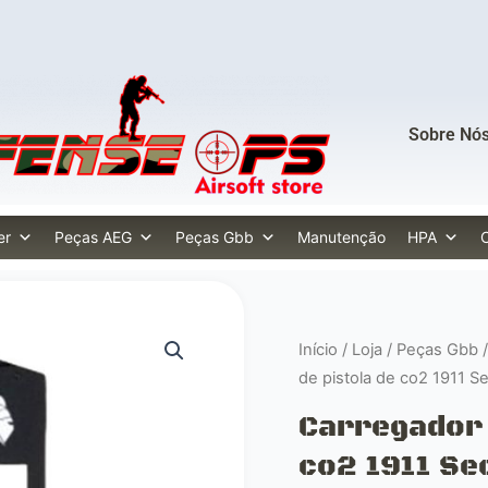
Sobre Nó
er
Peças AEG
Peças Gbb
Manutenção
HPA
Início
/
Loja
/
Peças Gbb
de pistola de co2 1911 S
Carregador 
co2 1911 Se