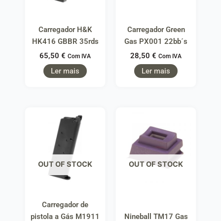
Carregador H&K
Carregador Green
HK416 GBBR 35rds
Gas PX001 22bb´s
65,50
€
28,50
€
Com IVA
Com IVA
Ler mais
Ler mais
OUT OF STOCK
OUT OF STOCK
Carregador de
pistola a Gás M1911
Nineball TM17 Gas