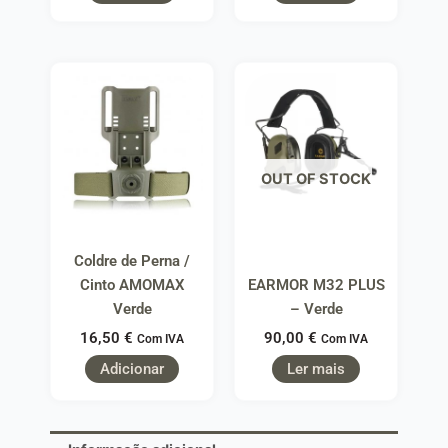
OUT OF STOCK
Coldre de Perna /
Cinto AMOMAX
EARMOR M32 PLUS
Verde
– Verde
16,50
€
90,00
€
Com IVA
Com IVA
Adicionar
Ler mais