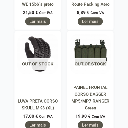
WE 15bb`s preto
Route Packing Aero
21,50
€
8,89
€
Com IVA
Com IVA
Ler mais
Ler mais
OUT OF STOCK
OUT OF STOCK
PAINEL FRONTAL
CORSO DAGGER
LUVA PRETA CORSO
MP5/MP7 RANGER
SKULL MK3 (XL)
Green
17,00
€
19,90
€
Com IVA
Com IVA
Ler mais
Ler mais