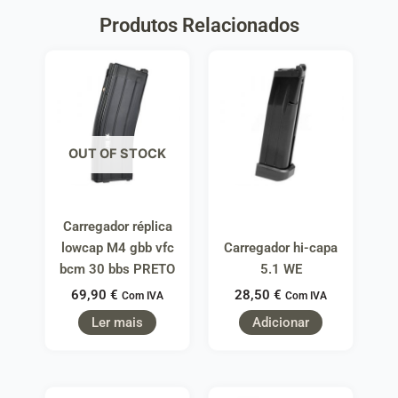
Produtos Relacionados
OUT OF STOCK
Carregador réplica
lowcap M4 gbb vfc
Carregador hi-capa
bcm 30 bbs PRETO
5.1 WE
69,90
€
28,50
€
Com IVA
Com IVA
Ler mais
Adicionar