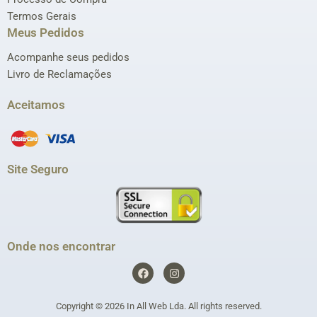
Termos Gerais
Meus Pedidos
Acompanhe seus pedidos
Livro de Reclamações
Aceitamos
Site Seguro
Onde nos encontrar
F
I
a
n
c
s
e
t
Copyright © 2026
In All Web Lda
. All rights reserved.
b
a