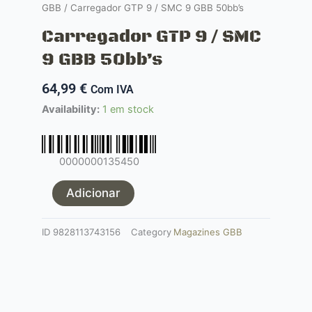
GBB
/ Carregador GTP 9 / SMC 9 GBB 50bb’s
Carregador GTP 9 / SMC
9 GBB 50bb’s
64,99
€
Com IVA
Quantidade
Availability:
1 em stock
de
Carregador
GTP
0000000135450
9
/
Adicionar
SMC
9
ID
9828113743156
Category
Magazines GBB
GBB
50bb's